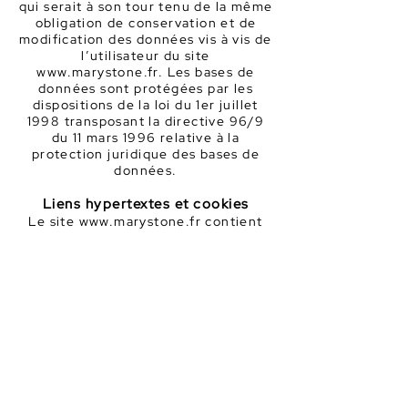
qui serait à son tour tenu de la même
obligation de conservation et de
modification des données vis à vis de
l’utilisateur du site
www.marystone.fr
. Les bases de
données sont protégées par les
dispositions de la loi du 1er juillet
1998 transposant la directive 96/9
du 11 mars 1996 relative à la
protection juridique des bases de
données.
Liens hypertextes et cookies
Le site
www.marystone.fr
contient
un certain nombre de liens
hypertextes vers d’autres sites, mis
en place avec l’autorisation de
Marystone. Cependant, Marystone
n’a pas la possibilité de vérifier le
contenu des sites ainsi visités, et
n’assumera en conséquence aucune
responsabilité de ce fait. La
navigation sur le site
www.marystone.fr
est susceptible de
provoquer l’installation de cookie(s)