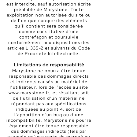
est interdite, sauf autorisation écrite
préalable d
e Marystone. Toute
exploitation non autorisée du site ou
de l’un quelconque des éléments
qu’il contient sera considérée
comme constitutive d’une
contrefaçon
et poursuivie
conformément aux dispositions des
articles L.335-2 et suivants du Code
de Propriété Intellectuelle.
Limitations de r
e
sponsabilité
Marystone ne pourra être tenue
responsable des dommages directs
et indirects causés au matériel de
l’utilisateur, lors de l’accès au site
www.marystone.fr
, et résultant soit
de l’utilis
ation d’un matériel ne
répondant pas aux spécifications
indiquées au point 4, soit de
l’apparition d’un bug ou d’une
incompatibilité. Marystone ne pourra
également être tenue responsable
des dommages indirects (tels par
exemple qu’une perte de marché ou